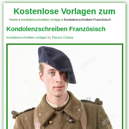
Kostenlose Vorlagen zum
Download!
Home
»
kondolenzschreiben vorlage
»
Kondolenzschreiben Französisch
Kondolenzschreiben Französisch
kondolenzschreiben vorlage
| By
Flavius Cristea