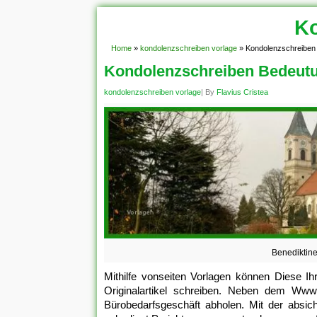
Ko
Home
»
kondolenzschreiben vorlage
»
Kondolenzschreiben
Kondolenzschreiben Bedeut
kondolenzschreiben vorlage
| By
Flavius Cristea
Benediktine
Mithilfe vonseiten Vorlagen können Diese Ih
Originalartikel schreiben. Neben dem Ww
Bürobedarfsgeschäft abholen. Mit der absic