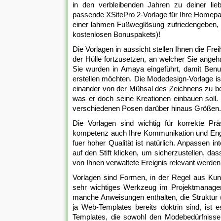
in den verbleibenden Jahren zu deiner lie
passende XSitePro 2-Vorlage für Ihre Homepa
einer lahmen Fußweglösung zufriedengeben, s
kostenlosen Bonuspakets)!
Die Vorlagen in aussicht stellen Ihnen die Fre
der Hülle fortzusetzen, an welcher Sie angeh
Sie wurden in Amaya eingeführt, damit Ben
erstellen möchten. Die Modedesign-Vorlage i
einander von der Mühsal des Zeichnens zu bef
was er doch seine Kreationen einbauen soll
verschiedenen Posen darüber hinaus Größen.
Die Vorlagen sind wichtig für korrekte Prä
kompetenz auch Ihre Kommunikation und Enga
fuer hoher Qualität ist natürlich. Anpassen 
auf den Stift klicken, um sicherzustellen, das
von Ihnen verwaltete Ereignis relevant werden
Vorlagen sind Formen, in der Regel aus Kuns
sehr wichtiges Werkzeug im Projektmanage
manche Anweisungen enthalten, die Struktur
ja Web-Templates bereits doktrin sind, is
Templates, die sowohl den Modebedürfnissen