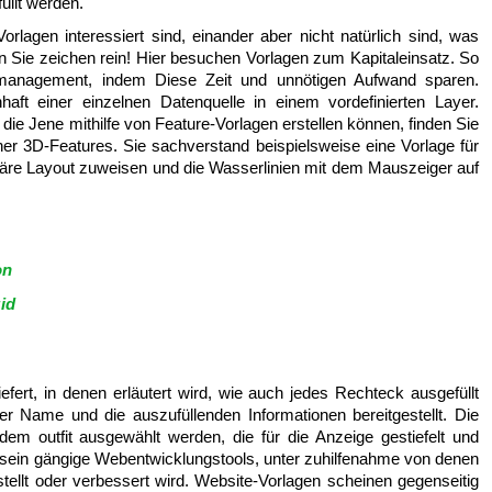
llt werden.
lagen interessiert sind, einander aber nicht natürlich sind, was
Sie zeichen rein! Hier besuchen Vorlagen zum Kapitaleinsatz. So
tmanagement, indem Diese Zeit und unnötigen Aufwand sparen.
nhaft einer einzelnen Datenquelle in einem vordefinierten Layer.
die Jene mithilfe von Feature-Vorlagen erstellen können, finden Sie
rner 3D-Features. Sie sachverstand beispielsweise eine Vorlage für
märe Layout zuweisen und die Wasserlinien mit dem Mauszeiger auf
on
id
fert, in denen erläutert wird, wie auch jedes Rechteck ausgefüllt
r Name und die auszufüllenden Informationen bereitgestellt. Die
 outfit ausgewählt werden, die für die Anzeige gestiefelt und
 sein gängige Webentwicklungstools, unter zuhilfenahme von denen
ellt oder verbessert wird. Website-Vorlagen scheinen gegenseitig