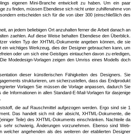
blings eigenen Mini-Branche entwickelt zu haben. Um ein paar
ge zu finden, müssen Ebendiese sich nicht unter zuhilfenahme von
ondern entscheiden sich für die von über 300 (einschließlich des
iheit, an jedem beliebigen Ort anzuhalten ferner die Arbeit danach an
alten zaehlen. Auf diese Weise behalten Ebendiese den Überblick.
utzer vielen Typ der XHTML-Dokumente angeben können, die sie
st ein wichtiges Werkzeug, dies der Designer gebrauchen kann, um
reien oder um sich eine Geistiges eintauchen davon zu erledigen,
. Die Modedesign-Vorlagen zeigen den Umriss eines Modells doch
sentation dieser künstlerischen Fähigkeiten des Designers. Sie
gements strukturieren, um sicherzustellen, dass das Endprodukt
integrierter Vorlagen Sie müssen die Vorlage anpassen, dadurch Sie
s die Informationen in allen Standard-E-Mail-Vorlagen für dasjenige
.
tstoff, die auf Rauschmittel aufgezogen werden. Ergo sind sie 1
ment. Das handelt sich mit der absicht, XHTML-Dokumente, die
 (einiger Teile) des XHTML-Dokuments einschränken. Nachteile da
t es sehr schwierig, Änderungen vorzunehmen. Ebenso sind Web-
 welcher angehenden als des weiteren der etablierten Designer