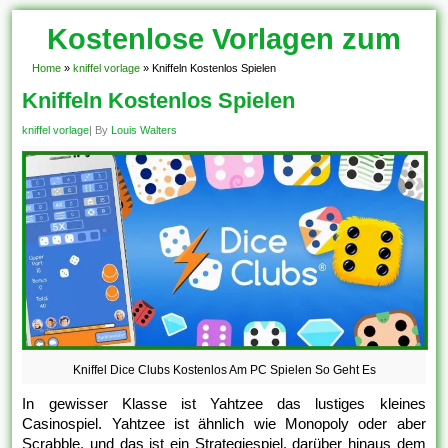
Kostenlose Vorlagen zum
Download!
Home
»
kniffel vorlage
»
Kniffeln Kostenlos Spielen
Kniffeln Kostenlos Spielen
kniffel vorlage
| By
Louis Walters
Kniffel Dice Clubs Kostenlos Am PC Spielen So Geht Es
In gewisser Klasse ist Yahtzee das lustiges kleines
Casinospiel. Yahtzee ist ähnlich wie Monopoly oder aber
Scrabble, und das ist ein Strategiespiel, darüber hinaus dem