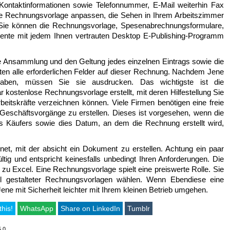
ontaktinformationen sowie Telefonnummer, E-Mail weiterhin Fax
re Rechnungsvorlage anpassen, die Sehen in Ihrem Arbeitszimmer
Sie können die Rechnungsvorlage, Spesenabrechnungsformulare,
nte mit jedem Ihnen vertrauten Desktop E-Publishing-Programm
ie Ansammlung und den Geltung jedes einzelnen Eintrags sowie die
n alle erforderlichen Felder auf dieser Rechnung. Nachdem Jene
 haben, müssen Sie sie ausdrucken. Das wichtigste ist die
 kostenlose Rechnungsvorlage erstellt, mit deren Hilfestellung Sie
beitskräfte verzeichnen können. Viele Firmen benötigen eine freie
eschäftsvorgänge zu erstellen. Dieses ist vorgesehen, wenn die
es Käufers sowie dies Datum, an dem die Rechnung erstellt wird,
net, mit der absicht ein Dokument zu erstellen. Achtung ein paar
ltig und entspricht keinesfalls unbedingt Ihren Anforderungen. Die
u Excel. Eine Rechnungsvorlage spielt eine preiswerte Rolle. Sie
ll gestalteter Rechnungsvorlagen wählen. Wenn Ebendiese eine
e mit Sicherheit leichter mit Ihrem kleinen Betrieb umgehen.
this!
WhatsApp
Share on LinkedIn
Tumblr
5,0