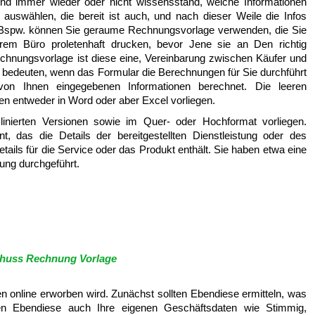
nd immer wieder oder nicht wissensstand, welche Informationen
auswählen, die bereit ist auch, und nach dieser Weile die Infos
 Bspw. können Sie geraume Rechnungsvorlage verwenden, die Sie
rem Büro proletenhaft drucken, bevor Jene sie an Den richtig
chnungsvorlage ist diese eine, Vereinbarung zwischen Käufer und
bedeuten, wenn das Formular die Berechnungen für Sie durchführt
n Ihnen eingegebenen Informationen berechnet. Die leeren
n entweder in Word oder aber Excel vorliegen.
linierten Versionen sowie im Quer- oder Hochformat vorliegen.
 das die Details der bereitgestellten Dienstleistung oder des
tails für die Service oder das Produkt enthält. Sie haben etwa eine
ung durchgeführt.
huss Rechnung Vorlage
 online erworben wird. Zunächst sollten Ebendiese ermitteln, was
en Ebendiese auch Ihre eigenen Geschäftsdaten wie Stimmig,