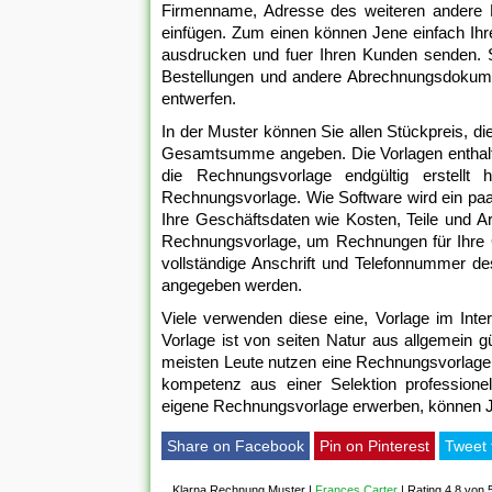
Firmenname, Adresse des weiteren andere K
einfügen. Zum einen können Jene einfach Ih
ausdrucken und fuer Ihren Kunden senden. 
Bestellungen und andere Abrechnungsdokume
entwerfen.
In der Muster können Sie allen Stückpreis, d
Gesamtsumme angeben. Die Vorlagen enthalte
die Rechnungsvorlage endgültig erstellt
Rechnungsvorlage. Wie Software wird ein paar
Ihre Geschäftsdaten wie Kosten, Teile und Ar
Rechnungsvorlage, um Rechnungen für Ihre G
vollständige Anschrift und Telefonnummer d
angegeben werden.
Viele verwenden diese eine, Vorlage im Inter
Vorlage ist von seiten Natur aus allgemein gü
meisten Leute nutzen eine Rechnungsvorlage z
kompetenz aus einer Selektion professione
eigene Rechnungsvorlage erwerben, können Jen
Share on Facebook
Pin on Pinterest
Tweet 
Klarna Rechnung Muster
|
Frances Carter
|
Rating 4,8 von 