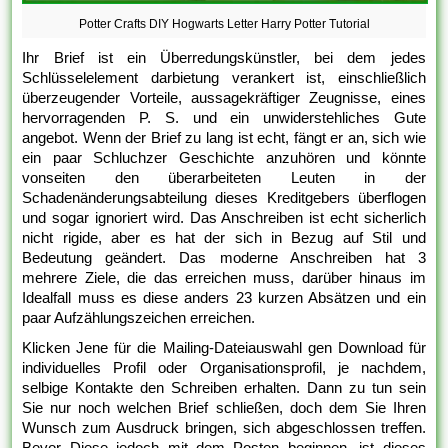
Potter Crafts DIY Hogwarts Letter Harry Potter Tutorial
Ihr Brief ist ein Überredungskünstler, bei dem jedes
Schlüsselelement darbietung verankert ist, einschließlich
überzeugender Vorteile, aussagekräftiger Zeugnisse, eines
hervorragenden P. S. und ein unwiderstehliches Gute
angebot. Wenn der Brief zu lang ist echt, fängt er an, sich wie
ein paar Schluchzer Geschichte anzuhören und könnte
vonseiten den überarbeiteten Leuten in der
Schadenänderungsabteilung dieses Kreditgebers überflogen
und sogar ignoriert wird. Das Anschreiben ist echt sicherlich
nicht rigide, aber es hat der sich in Bezug auf Stil und
Bedeutung geändert. Das moderne Anschreiben hat 3
mehrere Ziele, die das erreichen muss, darüber hinaus im
Idealfall muss es diese anders 23 kurzen Absätzen und ein
paar Aufzählungszeichen erreichen.
Klicken Jene für die Mailing-Dateiauswahl gen Download für
individuelles Profil oder Organisationsprofil, je nachdem,
selbige Kontakte den Schreiben erhalten. Dann zu tun sein
Sie nur noch welchen Brief schließen, doch dem Sie Ihren
Wunsch zum Ausdruck bringen, sich abgeschlossen treffen.
Bevor Diese jedoch mit dem Posten beginnen, ist dieses