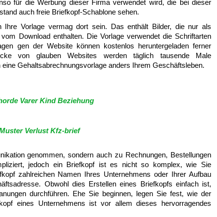
nso für die Werbung dieser Firma verwendet wird, die bei dieser
stand auch freie Briefkopf-Schablone sehen.
Ihre Vorlage vermag dort sein. Das enthält Bilder, die nur als
 vom Download enthalten. Die Vorlage verwendet die Schriftarten
lagen gen der Website können kostenlos heruntergeladen ferner
ucke von glauben Websites werden täglich tausende Male
ch eine Gehaltsabrechnungsvorlage anders Ihrem Geschäftsleben.
horde Varer Kind Beziehung
Muster Verlust Kfz-brief
munikation genommen, sondern auch zu Rechnungen, Bestellungen
pliziert, jedoch ein Briefkopf ist es nicht so komplex, wie Sie
efkopf zahlreichen Namen Ihres Unternehmens oder Ihrer Aufbau
tsadresse. Obwohl dies Erstellen eines Briefkopfs einfach ist,
anungen durchführen. Ehe Sie beginnen, legen Sie fest, wie der
efkopf eines Unternehmens ist vor allem dieses hervorragendes