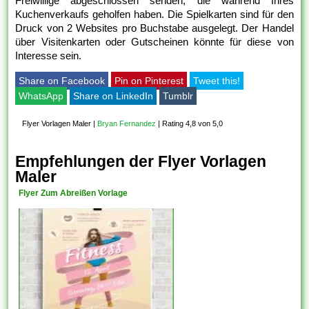
Freiwillige abgeschlossen senden, die während Ihres
Kuchenverkaufs geholfen haben. Die Spielkarten sind für den
Druck von 2 Websites pro Buchstabe ausgelegt. Der Handel
über Visitenkarten oder Gutscheinen könnte für diese von
Interesse sein.
Share on Facebook
Pin on Pinterest
Tweet this!
WhatsApp
Share on LinkedIn
Tumblr
Flyer Vorlagen Maler
|
Bryan Fernandez
|
Rating 4,8 von 5,0
Empfehlungen der Flyer Vorlagen
Maler
Flyer Zum Abreißen Vorlage