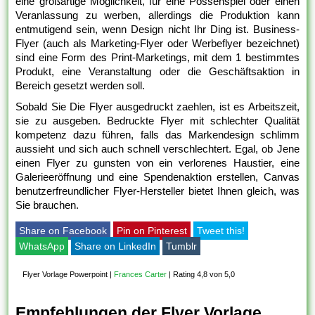
eine großartige Möglichkeit, für eine Possenspiel oder einen
Veranlassung zu werben, allerdings die Produktion kann
entmutigend sein, wenn Design nicht Ihr Ding ist. Business-
Flyer (auch als Marketing-Flyer oder Werbeflyer bezeichnet)
sind eine Form des Print-Marketings, mit dem 1 bestimmtes
Produkt, eine Veranstaltung oder die Geschäftsaktion in
Bereich gesetzt werden soll.
Sobald Sie Die Flyer ausgedruckt zaehlen, ist es Arbeitszeit,
sie zu ausgeben. Bedruckte Flyer mit schlechter Qualität
kompetenz dazu führen, falls das Markendesign schlimm
aussieht und sich auch schnell verschlechtert. Egal, ob Jene
einen Flyer zu gunsten von ein verlorenes Haustier, eine
Galerieeröffnung und eine Spendenaktion erstellen, Canvas
benutzerfreundlicher Flyer-Hersteller bietet Ihnen gleich, was
Sie brauchen.
Share on Facebook
Pin on Pinterest
Tweet this!
WhatsApp
Share on LinkedIn
Tumblr
Flyer Vorlage Powerpoint
|
Frances Carter
|
Rating 4,8 von 5,0
Empfehlungen der Flyer Vorlage