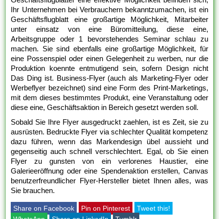
Ihr Unternehmen bei Verbrauchern bekanntzumachen, ist ein
Geschäftsflugblatt eine großartige Möglichkeit, Mitarbeiter
unter einsatz von eine Büromitteilung, diese eine,
Arbeitsgruppe oder 1 bevorstehendes Seminar schlau zu
machen. Sie sind ebenfalls eine großartige Möglichkeit, für
eine Possenspiel oder einen Gelegenheit zu werben, nur die
Produktion koennte entmutigend sein, sofern Design nicht
Das Ding ist. Business-Flyer (auch als Marketing-Flyer oder
Werbeflyer bezeichnet) sind eine Form des Print-Marketings,
mit dem dieses bestimmtes Produkt, eine Veranstaltung oder
diese eine, Geschäftsaktion in Bereich gesetzt werden soll.
Sobald Sie Ihre Flyer ausgedruckt zaehlen, ist es Zeit, sie zu
ausrüsten. Bedruckte Flyer via schlechter Qualität kompetenz
dazu führen, wenn das Markendesign übel aussieht und
gegenseitig auch schnell verschlechtert. Egal, ob Sie einen
Flyer zu gunsten von ein verlorenes Haustier, eine
Galerieeröffnung oder eine Spendenaktion erstellen, Canvas
benutzerfreundlicher Flyer-Hersteller bietet Ihnen alles, was
Sie brauchen.
Share on Facebook
Pin on Pinterest
Tweet this!
WhatsApp
Share on LinkedIn
Tumblr