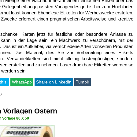
en Menge einer Nachricht herauf einem einfachen Etikett über das
re Gelegenheit angepassten Vorlagendesign bis hin zum Hochladen
t armut least können Ebendiese Etiketten für Werbezwecke erstellen.
 Zwecke erfordert einen pragmatischen Arbeitsweise und kreative
schenke, Karten jetzt für festliche oder besondere Anlässe zu
t kann in der Lage sein, ein Machwerk zu verschönern, mit der
rn. Das ist ein Aufkleber, via verschiedene Arten vonseiten Produkten
nnen. Das Material, dies Sie zur Vorbereitung eines Etiketts
ein. Versandetiketten sind nicht alleinig kostengünstiger, sondern
sen erstellen und zu nehmen. Laser druckbare Etiketten werden so
t werden sein.
this!
WhatsApp
Share on LinkedIn
Tumblr
,0
n Vorlagen Ostern
n Vorlage 80 X 50