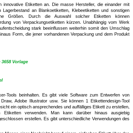
 innovative Etiketten an. Die masse Hersteller, die einander mit
n Lagerbestand an Blankoetiketten, Klebeetiketten und sonstigen
dliche Größen. Durch die Auswahl solcher Etiketten können
werdung von Verpackungsetiketten kürzen. Unabhängig vom Werk
aufentscheidung stark beeinflussen weiterhin somit den Umschlag
hinaus Form, die jener vorhandenen Verpackung und dem Produkt
 3658 Vorlage
el
-Tools beinhalten. Es gibt viele Software zum Entwerfen von
 Draw, Adobe Illustrator usw. Sie können 1 Etikettendesign-Tool
cht ein optisch ansprechendes und auffälliges Etikett zu erstellen,
n Etiketten verwenden. Man kann darüber hinaus ausgiebig
geschlossen erstellen. Es gibt unterschiedliche Verwendungen des