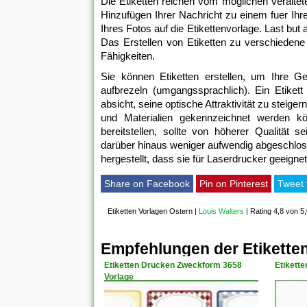
Die Etiketten reichen vom möglichen veraltet
Hinzufügen Ihrer Nachricht zu einem fuer Ih
Ihres Fotos auf die Etikettenvorlage. Last bu
Das Erstellen von Etiketten zu verschiedene
Fähigkeiten.
Sie können Etiketten erstellen, um Ihre Ge
aufbrezeln (umgangssprachlich). Ein Etiket
absicht, seine optische Attraktivität zu steige
und Materialien gekennzeichnet werden kö
bereitstellen, sollte von höherer Qualität s
darüber hinaus weniger aufwendig abgeschlos
hergestellt, dass sie für Laserdrucker geeigne
Share on Facebook
Pin on Pinterest
Tweet 
Etiketten Vorlagen Ostern
|
Louis Walters
|
Rating 4,8 von 5
Empfehlungen der Etikette
Etiketten Drucken Zweckform 3658
Etikette
Vorlage