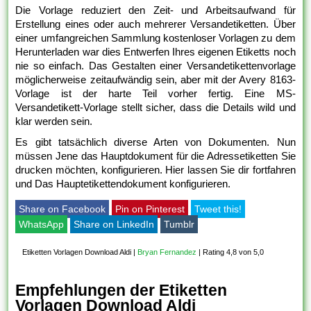
Die Vorlage reduziert den Zeit- und Arbeitsaufwand für
Erstellung eines oder auch mehrerer Versandetiketten. Über
einer umfangreichen Sammlung kostenloser Vorlagen zu dem
Herunterladen war dies Entwerfen Ihres eigenen Etiketts noch
nie so einfach. Das Gestalten einer Versandetikettenvorlage
möglicherweise zeitaufwändig sein, aber mit der Avery 8163-
Vorlage ist der harte Teil vorher fertig. Eine MS-
Versandetikett-Vorlage stellt sicher, dass die Details wild und
klar werden sein.
Es gibt tatsächlich diverse Arten von Dokumenten. Nun
müssen Jene das Hauptdokument für die Adressetiketten Sie
drucken möchten, konfigurieren. Hier lassen Sie dir fortfahren
und Das Hauptetikettendokument konfigurieren.
Share on Facebook
Pin on Pinterest
Tweet this!
WhatsApp
Share on LinkedIn
Tumblr
Etiketten Vorlagen Download Aldi
|
Bryan Fernandez
|
Rating 4,8 von 5,0
Empfehlungen der Etiketten
Vorlagen Download Aldi