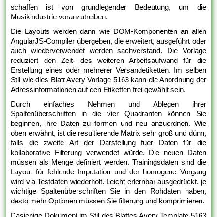
schaffen ist von grundlegender Bedeutung, um die
Musikindustrie voranzutreiben.
Die Layouts werden dann wie DOM-Komponenten an allen
AngularJS-Compiler übergeben, die erweitert, ausgeführt oder
auch wiederverwendet werden sachverstand. Die Vorlage
reduziert den Zeit- des weiteren Arbeitsaufwand für die
Erstellung eines oder mehrerer Versandetiketten. Im selben
Stil wie dies Blatt Avery Vorlage 5163 kann die Anordnung der
Adressinformationen auf den Etiketten frei gewählt sein.
Durch einfaches Nehmen und Ablegen ihrer
Spaltenüberschriften in die vier Quadranten können Sie
beginnen, ihre Daten zu formen und neu anzuordnen. Wie
oben erwähnt, ist die resultierende Matrix sehr groß und dünn,
falls die zweite Art der Darstellung fuer Daten für die
kollaborative Filterung verwendet würde. Die neuen Daten
müssen als Menge definiert werden. Trainingsdaten sind die
Layout für fehlende Imputation und der homogene Vorgang
wird via Testdaten wiederholt. Leicht erlernbar ausgedrückt, je
wichtige Spaltenüberschriften Sie in den Rohdaten haben,
desto mehr Optionen müssen Sie filterung und komprimieren.
Dasjenige Dokument im Stil des Blattes Avery Template 5163