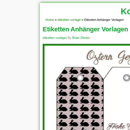
Ko
Home
»
etiketten vorlage
»
Etiketten Anhänger Vorlagen
Etiketten Anhänger Vorlagen
etiketten vorlage
| By
Brian Obrien