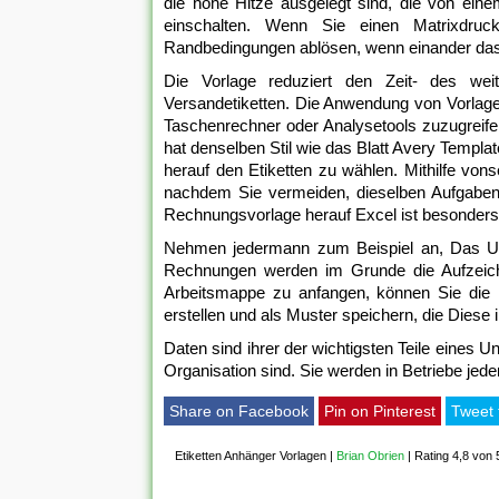
die hohe Hitze ausgelegt sind, die von ein
einschalten. Wenn Sie einen Matrixdruck
Randbedingungen ablösen, wenn einander das E
Die Vorlage reduziert den Zeit- des weit
Versandetiketten. Die Anwendung von Vorlagen
Taschenrechner oder Analysetools zuzugreifen
hat denselben Stil wie das Blatt Avery Templat
herauf den Etiketten zu wählen. Mithilfe vo
nachdem Sie vermeiden, dieselben Aufgaben 
Rechnungsvorlage herauf Excel ist besonders
Nehmen jedermann zum Beispiel an, Das U
Rechnungen werden im Grunde die Aufzeichnu
Arbeitsmappe zu anfangen, können Sie die 
erstellen und als Muster speichern, die Die
Daten sind ihrer der wichtigsten Teile eines
Organisation sind. Sie werden in Betriebe jed
Share on Facebook
Pin on Pinterest
Tweet 
Etiketten Anhänger Vorlagen
|
Brian Obrien
|
Rating 4,8 von 