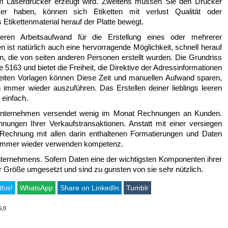
em Laserdrucker erzeugt wird. Zweitens müssen Sie den Drucker
er haben, können sich Etiketten mit verlust Qualität oder
tikettenmaterial herauf der Platte bewegt.
eren Arbeitsaufwand für die Erstellung eines oder mehrerer
 ist natürlich auch eine hervorragende Möglichkeit, schnell herauf
, die von seiten anderen Personen erstellt wurden. Die Grundriss
e 5163 und bietet die Freiheit, die Direktive der Adressinformationen
nseiten Vorlagen können Diese Zeit und manuellen Aufwand sparen,
immer wieder auszuführen. Das Erstellen deiner lieblings leeren
 einfach.
nternehmen versendet wenig im Monat Rechnungen an Kunden.
ngen Ihrer Verkaufstransaktionen. Anstatt mit einer versiegen
Rechnung mit allen darin enthaltenen Formatierungen und Daten
se immer wieder verwenden kompetenz.
 Unternehmens. Sofern Daten eine der wichtigsten Komponenten ihrer
er Größe umgesetzt und sind zu gunsten von sie sehr nützlich.
this!
WhatsApp
Share on LinkedIn
Tumblr
5,0