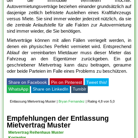
der die Immobilie vermieten möchte.
Autovermietungsverträge beziehen einander grundsätzlich auf
dasjenige zeitlich befristete Ausleihen eines Kraftfahrzeugs
versus Miete. Sie sind immer wieder jederzeit nützlich, da sie
die zentrale Anlaufstelle für alle Fakten zur Autovermietung
sind immer wieder, die Sie benötigen.
Mietverträge können mit allen Fällen verriegelt werden, in
denen ein physisches Perfekt vermietet wird. Entsprechend
Ablauf der vereinbarten Mietdauer muss dieser Mieter das
Fahrzeug an den Eigentümer zurückgeben. Ein gut
geschriebener Mietvertrag kann dazu beitragen, geraume
oder beide Parteien im Falle eines Problems zu beschützen.
Share on Facebook
Pin on Pinterest
Tweet this!
WhatsApp
Share on LinkedIn
Tumblr
Entlassung Mietvertrag Muster
|
Bryan Fernandez
|
Rating 4,8 von 5,0
Empfehlungen der Entlassung
Mietvertrag Muster
Mietvertrag Reihenhaus Muster
Kostenlos