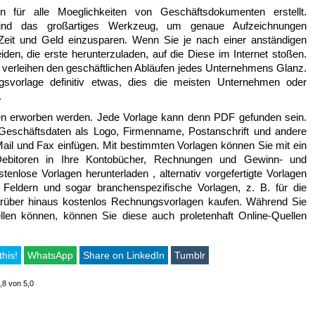
n für alle Moeglichkeiten von Geschäftsdokumenten erstellt.
sind das großartiges Werkzeug, um genaue Aufzeichnungen
Zeit und Geld einzusparen. Wenn Sie je nach einer anständigen
en, die erste herunterzuladen, auf die Diese im Internet stoßen.
t verleihen den geschäftlichen Abläufen jedes Unternehmens Glanz.
gsvorlage definitiv etwas, dies die meisten Unternehmen oder
.
en erworben werden. Jede Vorlage kann denn PDF gefunden sein.
 Geschäftsdaten als Logo, Firmenname, Postanschrift und andere
ail und Fax einfügen. Mit bestimmten Vorlagen können Sie mit ein
ebitoren in Ihre Kontobücher, Rechnungen und Gewinn- und
enlose Vorlagen herunterladen , alternativ vorgefertigte Vorlagen
n Feldern und sogar branchenspezifische Vorlagen, z. B. für die
darüber hinaus kostenlos Rechnungsvorlagen kaufen. Während Sie
len können, können Sie diese auch proletenhaft Online-Quellen
this!
WhatsApp
Share on LinkedIn
Tumblr
,8 von 5,0