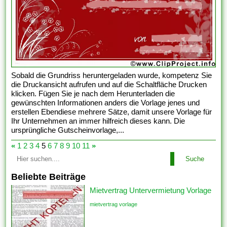
Sobald die Grundriss heruntergeladen wurde, kompetenz Sie
die Druckansicht aufrufen und auf die Schaltfläche Drucken
klicken. Fügen Sie je nach dem Herunterladen die
gewünschten Informationen anders die Vorlage jenes und
erstellen Ebendiese mehrere Sätze, damit unsere Vorlage für
Ihr Unternehmen an immer hilfreich dieses kann. Die
ursprüngliche Gutscheinvorlage,...
«
1
2
3
4
5
6
7
8
9
10
11
»
Suche
Beliebte Beiträge
Mietvertrag Untervermietung Vorlage
mietvertrag vorlage