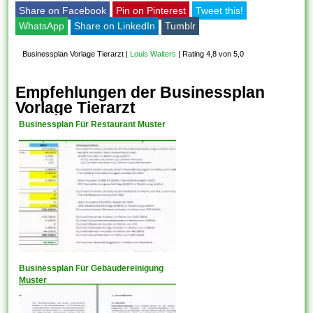
Share on Facebook
Pin on Pinterest
Tweet this!
WhatsApp
Share on LinkedIn
Tumblr
Businessplan Vorlage Tierarzt
|
Louis Walters
|
Rating 4,8 von 5,0
Empfehlungen der Businessplan
Vorlage Tierarzt
Businessplan Für Restaurant Muster
Businessplan Für Gebäudereinigung
Muster