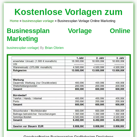
Kostenlose Vorlagen zum
Download!
Home
»
businessplan vorlage
»
Businessplan Vorlage Online Marketing
Businessplan Vorlage Online
Marketing
businessplan vorlage
| By
Brian Obrien
Geschaeftsplan Businessplan Grafikdesign Dreijahres