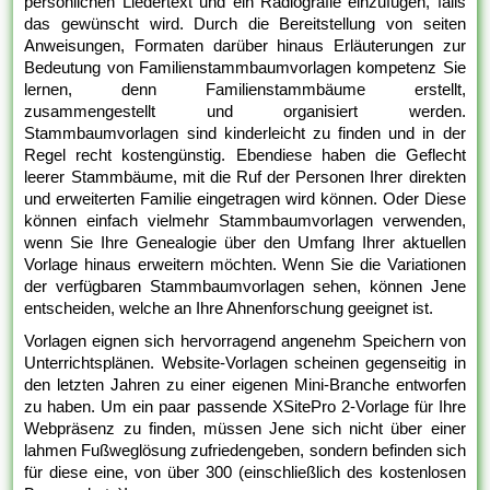
persönlichen Liedertext und ein Radiografie einzufügen, falls
das gewünscht wird. Durch die Bereitstellung von seiten
Anweisungen, Formaten darüber hinaus Erläuterungen zur
Bedeutung von Familienstammbaumvorlagen kompetenz Sie
lernen, denn Familienstammbäume erstellt,
zusammengestellt und organisiert werden.
Stammbaumvorlagen sind kinderleicht zu finden und in der
Regel recht kostengünstig. Ebendiese haben die Geflecht
leerer Stammbäume, mit die Ruf der Personen Ihrer direkten
und erweiterten Familie eingetragen wird können. Oder Diese
können einfach vielmehr Stammbaumvorlagen verwenden,
wenn Sie Ihre Genealogie über den Umfang Ihrer aktuellen
Vorlage hinaus erweitern möchten. Wenn Sie die Variationen
der verfügbaren Stammbaumvorlagen sehen, können Jene
entscheiden, welche an Ihre Ahnenforschung geeignet ist.
Vorlagen eignen sich hervorragend angenehm Speichern von
Unterrichtsplänen. Website-Vorlagen scheinen gegenseitig in
den letzten Jahren zu einer eigenen Mini-Branche entworfen
zu haben. Um ein paar passende XSitePro 2-Vorlage für Ihre
Webpräsenz zu finden, müssen Jene sich nicht über einer
lahmen Fußweglösung zufriedengeben, sondern befinden sich
für diese eine, von über 300 (einschließlich des kostenlosen