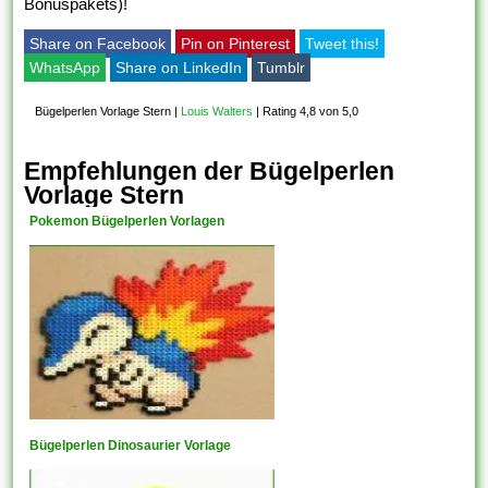
Bonuspakets)!
Share on Facebook
Pin on Pinterest
Tweet this!
WhatsApp
Share on LinkedIn
Tumblr
Bügelperlen Vorlage Stern
|
Louis Walters
|
Rating 4,8 von 5,0
Empfehlungen der Bügelperlen
Vorlage Stern
Pokemon Bügelperlen Vorlagen
Bügelperlen Dinosaurier Vorlage