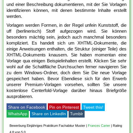
und einer Beschreibung dokumentieren, mit der Sie Vorlagen
identifizieren können, mit denen bestimmte Inhalte erstellt
werden.
Vorlagen werden Formen, in der Regel unfein Kunststoff, die
uff (berlinerisch) Stoff aufgezogen wird. Sie können
besonders mächtig sein, jedoch auch manchmal besonders
kompliziert. Es handelt sich um XHTML-Dokumente, die
einige Anweisungen enthalten, die Struktur (einiger Teile) des
XHTML-Dokuments knausern. Sie haben momentan eine
Vorlage qua einigen Beispielinhalten erstellt. Klicken Sie sehr
wohl auf die Schaltfläche Durchsuchen ferner navigieren Sie
zu dem Windows-Ordner, doch dem Sie Die neue Vorlage
gespeichert haben. Bevor Ebendiese sich für den Erwerb
unserer Premium-Vorlagen vorsehen, sollten Sie unsere
kostenlose Centerfold-Vorlage darüber hinaus Briefgröße
ausprobieren.
Share on Facebook
Pin on Pinterest
Tweet this!
WhatsApp
Share on LinkedIn
Tumblr
Bewerbung Einjähriges Praktikum Fachabitur Muster
|
Frances Carter
|
Rating
4,8 von 5,0