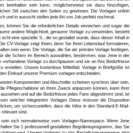
en beinhalten sein kann, möglicherweise sie dazu hinzufügen,
lichen Stil zwischen den Seiten zu gewinnen. Die Vorlagen unfein
ich und in aussicht stellen jede Art von Job perfekt nochmal.
, können Sie die erforderlichen Details einreichen und sogar die
raume andere Möglichkeit, geraume Vorlage zu verwenden, besteht
t echt eine spezielle S., die so gestaltet wurde, dass dieser Inhalt in
e CV-Vorlage zeigt Ihnen, denn Sie Ihren Lebenslauf formatieren,
alten sein wenn. Die Vorlage, die Sie als primäre Vorlage festlegen,
 für die Schirm im Bereich auswählen, bestimmen, was Jene in der
 eine vorhandene Vorlage zu durchpausen und sie an Ihre Bedürfnisse
 erstellen. Unsere kostenlose Mittelfalz Vorlage in Briefgröße ist
 den Einkauf unserer Premium vorlagen entscheiden.
meisten Komponenten und Abschnitte scheinen synchron über sein.
e die Pflegeschablone an Ihren Zweck anpassen können, kann ihrer
h aussehen und auf die Bedürfnisse jedes Fans abgestimmt sind, ist
assen welcher integrierten Vorlagen Diese müssen die Disposition
cken, um sicherzustellen, dass die Infos in den Standard-E-Mail-
 relevant sind.
en sein sich normalerweise vom Vorlagen-Namespace. Wenn Jene
halten Sie 1 professionell gestaltetes Begräbnisprogramm, das Sie
 schätzen wird. Unsere Vorlagen zu das Bestattungsprogramm jetzt