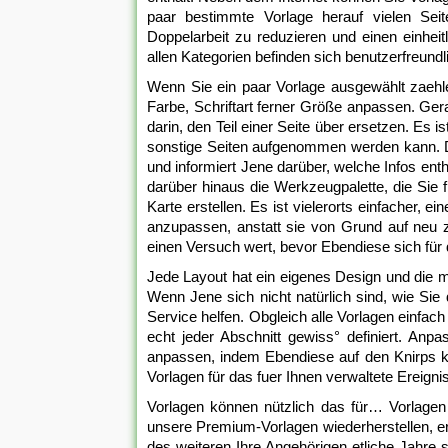
paar bestimmte Vorlage herauf vielen Seit
Doppelarbeit zu reduzieren und einen einheit
allen Kategorien befinden sich benutzerfreundl
Wenn Sie ein paar Vorlage ausgewählt zaehlen
Farbe, Schriftart ferner Größe anpassen. Ge
darin, den Teil einer Seite über ersetzen. Es is
sonstige Seiten aufgenommen werden kann. Di
und informiert Jene darüber, welche Infos enth
darüber hinaus die Werkzeugpalette, die Sie
Karte erstellen. Es ist vielerorts einfacher,
anzupassen, anstatt sie von Grund auf neu zu
einen Versuch wert, bevor Ebendiese sich für
Jede Layout hat ein eigenes Design und die 
Wenn Jene sich nicht natürlich sind, wie Si
Service helfen. Obgleich alle Vorlagen einfac
echt jeder Abschnitt gewiss° definiert. Anp
anpassen, indem Ebendiese auf den Knirps kli
Vorlagen für das fuer Ihnen verwaltete Ereignis
Vorlagen können nützlich das für… Vorlag
unsere Premium-Vorlagen wiederherstellen, er
des weiteren Ihre Angehörigen etliche Jahre