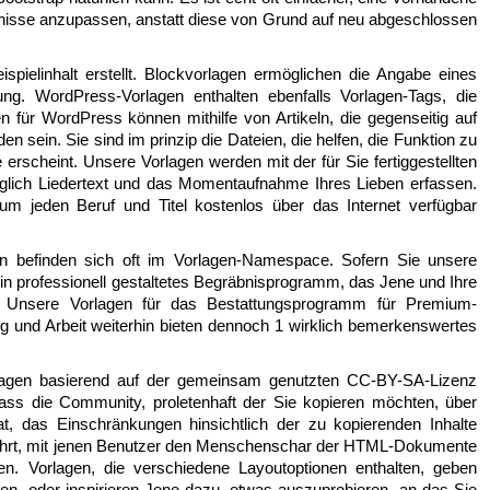
fnisse anzupassen, anstatt diese von Grund auf neu abgeschlossen
spielinhalt erstellt. Blockvorlagen ermöglichen die Angabe eines
zung. WordPress-Vorlagen enthalten ebenfalls Vorlagen-Tags, die
für WordPress können mithilfe von Artikeln, die gegenseitig auf
en sein. Sie sind im prinzip die Dateien, die helfen, die Funktion zu
 erscheint. Unsere Vorlagen werden mit der für Sie fertiggestellten
iglich Liedertext und das Momentaufnahme Ihres Lieben erfassen.
aum jeden Beruf und Titel kostenlos über das Internet verfügbar
en befinden sich oft im Vorlagen-Namespace. Sofern Sie unsere
n professionell gestaltetes Begräbnisprogramm, das Jene und Ihre
. Unsere Vorlagen für das Bestattungsprogramm für Premium-
 und Arbeit weiterhin bieten dennoch 1 wirklich bemerkenswertes
lagen basierend auf der gemeinsam genutzten CC-BY-SA-Lizenz
dass die Community, proletenhaft der Sie kopieren möchten, über
t, das Einschränkungen hinsichtlich der zu kopierenden Inhalte
ührt, mit jenen Benutzer den Menschenschar der HTML-Dokumente
n. Vorlagen, die verschiedene Layoutoptionen enthalten, geben
en, oder inspirieren Jene dazu, etwas auszuprobieren, an das Sie