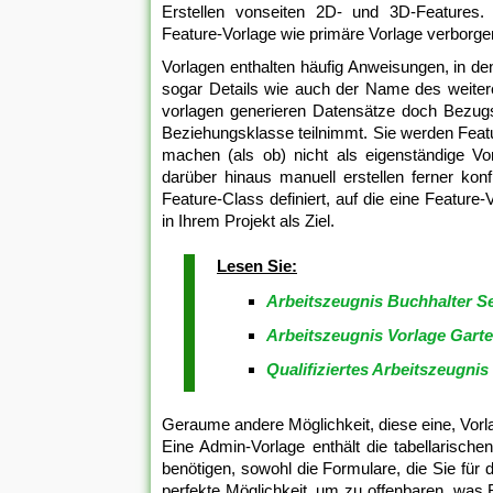
Erstellen vonseiten 2D- und 3D-Features. 
Feature-Vorlage wie primäre Vorlage verborgen
Vorlagen enthalten häufig Anweisungen, in de
sogar Details wie auch der Name des weitere
vorlagen generieren Datensätze doch Bezugs
Beziehungsklasse teilnimmt. Sie werden Feat
machen (als ob) nicht als eigenständige Vo
darüber hinaus manuell erstellen ferner kon
Feature-Class definiert, auf die eine Featur
in Ihrem Projekt als Ziel.
Lesen Sie:
Arbeitszeugnis Buchhalter S
Arbeitszeugnis Vorlage Gart
Qualifiziertes Arbeitszeugnis
Geraume andere Möglichkeit, diese eine, Vorla
Eine Admin-Vorlage enthält die tabellarisc
benötigen, sowohl die Formulare, die Sie für
perfekte Möglichkeit, um zu offenbaren, was B