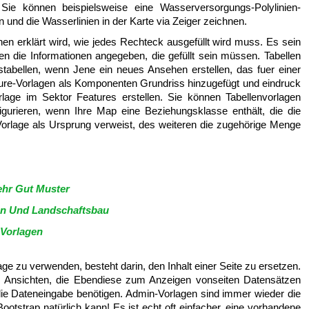
Sie können beispielsweise eine Wasserversorgungs-Polylinien-
 und die Wasserlinien in der Karte via Zeiger zeichnen.
nen erklärt wird, wie jedes Rechteck ausgefüllt wird muss. Es sein
n die Informationen angegeben, die gefüllt sein müssen. Tabellen
tabellen, wenn Jene ein neues Ansehen erstellen, das fuer einer
ure-Vorlagen als Komponenten Grundriss hinzugefügt und eindruck
rlage im Sektor Features erstellen. Sie können Tabellenvorlagen
figurieren, wenn Ihre Map eine Beziehungsklasse enthält, die die
e-Vorlage als Ursprung verweist, des weiteren die zugehörige Menge
ehr Gut Muster
en Und Landschaftsbau
 Vorlagen
ge zu verwenden, besteht darin, den Inhalt einer Seite zu ersetzen.
hen Ansichten, die Ebendiese zum Anzeigen vonseiten Datensätzen
 die Dateneingabe benötigen. Admin-Vorlagen sind immer wieder die
ootstrap natürlich kann! Es ist echt oft einfacher, eine vorhandene