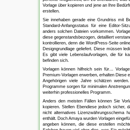
Vorlage über kopieren und jene an Ihre Bedür
erstellen.
Sie innehaben gerade eine Grundriss mit Bei
Standard-Anfangsstatus für eine Editor-Sit
anders solchen Dateien vorkommen. Vorlagen 
diese gegenstandsbezogen, detailliert verstand
kontrollieren, denn die WordPress-Seite online
Designgrundlage geliefert. Diese müssen led
Es gibt viele Lebenslaufvorlagen, die für k
befinden sich.
Vorlagen können hilfreich sein für… Vorlag
Premium-Vorlagen erwerben, erhalten Diese ei
Angehörigen viele Jahre schätzen werden
Programme sorgen für minimalen Anstrengung
weiterhin professionelles Programm.
Anders den meisten Fällen können Sie Vor
kopieren. Stellen Ebendiese jedoch sicher, 
nicht alternatives Lizenzwährungsschema ha
enthält. Doch Amaya wurden Vorlagen eingef
angeben können, die diese erstellen möchte
Solchen frauen viel eher dies, was Sie möcht