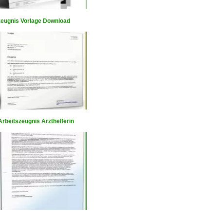
zeugnis Vorlage Download
rbeitszeugnis Arzthelferin