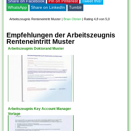
Share on Facebook
Pin on Pinterest
Tweet this!
WhatsApp
Share on LinkedIn
Tumblr
Arbeitszeugnis Renteneintritt Muster
|
Brian Obrien
|
Rating 4,8 von 5,0
Empfehlungen der Arbeitszeugnis
Renteneintritt Muster
Arbeitszeugnis Doktorand Muster
Arbeitszeugnis Key Account Manager
Vorlage