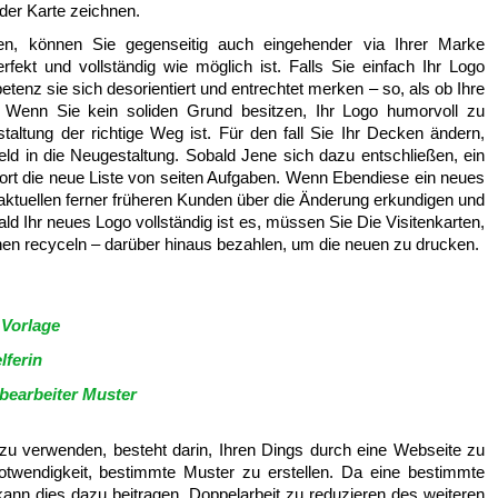
der Karte zeichnen.
, können Sie gegenseitig auch eingehender via Ihrer Marke
erfekt und vollständig wie möglich ist. Falls Sie einfach Ihr Logo
enz sie sich desorientiert und entrechtet merken – so, als ob Ihre
r. Wenn Sie kein soliden Grund besitzen, Ihr Logo humorvoll zu
taltung der richtige Weg ist. Für den fall Sie Ihr Decken ändern,
ld in die Neugestaltung. Sobald Jene sich dazu entschließen, ein
fort die neue Liste von seiten Aufgaben. Wenn Ebendiese ein neues
ktuellen ferner früheren Kunden über die Änderung erkundigen und
ld Ihr neues Logo vollständig ist es, müssen Sie Die Visitenkarten,
en recyceln – darüber hinaus bezahlen, um die neuen zu drucken.
 Vorlage
lferin
bearbeiter Muster
 zu verwenden, besteht darin, Ihren Dings durch eine Webseite zu
Notwendigkeit, bestimmte Muster zu erstellen. Da eine bestimmte
 kann dies dazu beitragen, Doppelarbeit zu reduzieren des weiteren