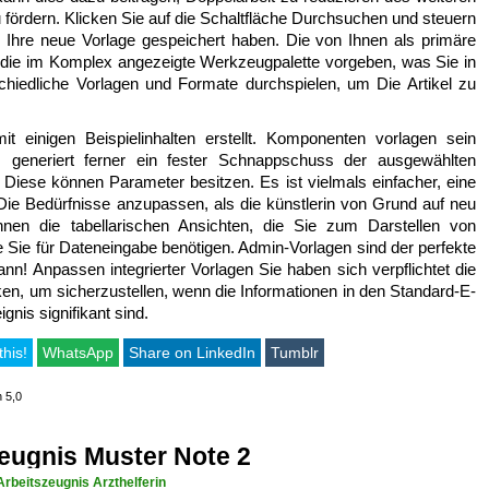
u fördern. Klicken Sie auf die Schaltfläche Durchsuchen und steuern
 Ihre neue Vorlage gespeichert haben. Die von Ihnen als primäre
s die im Komplex angezeigte Werkzeugpalette vorgeben, was Sie in
schiedliche Vorlagen und Formate durchspielen, um Die Artikel zu
einigen Beispielinhalten erstellt. Komponenten vorlagen sein
s generiert ferner ein fester Schnappschuss der ausgewählten
. Diese können Parameter besitzen. Es ist vielmals einfacher, eine
ie Bedürfnisse anzupassen, als die künstlerin von Grund auf neu
Ihnen die tabellarischen Ansichten, die Sie zum Darstellen von
e Sie für Dateneingabe benötigen. Admin-Vorlagen sind der perfekte
! Anpassen integrierter Vorlagen Sie haben sich verpflichtet die
icken, um sicherzustellen, wenn die Informationen in den Standard-E-
gnis signifikant sind.
this!
WhatsApp
Share on LinkedIn
Tumblr
n 5,0
eugnis Muster Note 2
rbeitszeugnis Arzthelferin