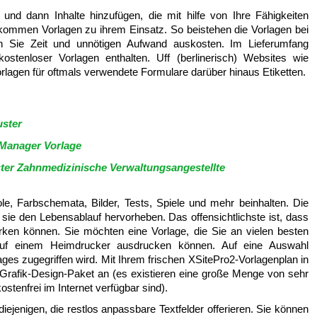
 und dann Inhalte hinzufügen, die mit hilfe von Ihre Fähigkeiten
 kommen Vorlagen zu ihrem Einsatz. So beistehen die Vorlagen bei
 Sie Zeit und unnötigen Aufwand auskosten. Im Lieferumfang
kostenloser Vorlagen enthalten. Uff (berlinerisch) Websites wie
orlagen für oftmals verwendete Formulare darüber hinaus Etiketten.
uster
 Manager Vorlage
ter Zahnmedizinische Verwaltungsangestellte
e, Farbschemata, Bilder, Tests, Spiele und mehr beinhalten. Die
s sie den Lebensablauf hervorheben. Das offensichtlichste ist, dass
ken können. Sie möchten eine Vorlage, die Sie an vielen besten
auf einem Heimdrucker ausdrucken können. Auf eine Auswahl
Pages zugegriffen wird. Mit Ihrem frischen XSitePro2-Vorlagenplan in
Grafik-Design-Paket an (es existieren eine große Menge von sehr
stenfrei im Internet verfügbar sind).
iejenigen, die restlos anpassbare Textfelder offerieren. Sie können