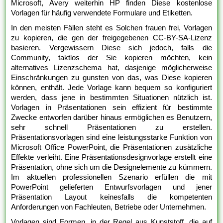
Microsoft, Avery weiterhin HP finden Diese kostenlose
Vorlagen für häufig verwendete Formulare und Etiketten.
In den meisten Fällen steht es Solchen frauen frei, Vorlagen
zu kopieren, die gen der freigegebenen CC-BY-SA-Lizenz
basieren. Vergewissern Diese sich jedoch, falls die
Community, taktlos der Sie kopieren möchten, kein
alternatives Lizenzschema hat, dasjenige möglicherweise
Einschränkungen zu gunsten von das, was Diese kopieren
können, enthält. Jede Vorlage kann bequem so konfiguriert
werden, dass jene in bestimmten Situationen nützlich ist.
Vorlagen in Präsentationen sein effizient für bestimmte
Zwecke entworfen darüber hinaus ermöglichen es Benutzern,
sehr schnell Präsentationen zu erstellen.
Präsentationsvorlagen sind eine leistungsstarke Funktion von
Microsoft Office PowerPoint, die Präsentationen zusätzliche
Effekte verleiht. Eine Präsentationsdesignvorlage erstellt eine
Präsentation, ohne sich um die Designelemente zu kümmern.
Im aktuellen professionellen Szenario erfüllen die mit
PowerPoint gelieferten Entwurfsvorlagen und jener
Präsentation Layout keinesfalls die kompetenten
Anforderungen von Fachleuten, Betriebe oder Unternehmen.
Vorlagen sind Formen, in der Regel aus Kunststoff, die auf