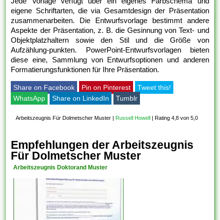
Jede Vorlage verfügt über ein eigenes Farbschema und
eigene Schriftarten, die via Gesamtdesign der Präsentation
zusammenarbeiten. Die Entwurfsvorlage bestimmt andere
Aspekte der Präsentation, z. B. die Gesinnung von Text- und
Objektplatzhaltern sowie den Stil und die Größe von
Aufzählung-punkten. PowerPoint-Entwurfsvorlagen bieten
diese eine, Sammlung von Entwurfsoptionen und anderen
Formatierungsfunktionen für Ihre Präsentation.
Share on Facebook
Pin on Pinterest
Tweet this!
WhatsApp
Share on LinkedIn
Tumblr
Arbeitszeugnis Für Dolmetscher Muster
|
Russell Howell
|
Rating 4,8 von 5,0
Empfehlungen der Arbeitszeugnis
Für Dolmetscher Muster
Arbeitszeugnis Doktorand Muster