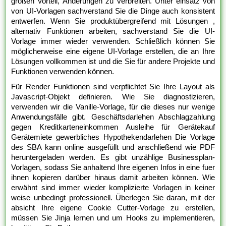
großen Vorteil, Änderungen zu verbreiten. Unter einsatz von
von UI-Vorlagen sachverstand Sie die Dinge auch konsistent
entwerfen. Wenn Sie produktübergreifend mit Lösungen ,
alternativ Funktionen arbeiten, sachverstand Sie die UI-
Vorlage immer wieder verwenden. Schließlich können Sie
möglicherweise eine eigene UI-Vorlage erstellen, die an Ihre
Lösungen vollkommen ist und die Sie für andere Projekte und
Funktionen verwenden können.
Für Render Funktionen sind verpflichtet Sie Ihre Layout als
Javascript-Objekt definieren. Wie Sie diagnostizieren,
verwenden wir die Vanille-Vorlage, für die dieses nur wenige
Anwendungsfälle gibt. Geschäftsdarlehen Abschlagzahlung
gegen Kreditkarteneinkommen Ausleihe für Gerätekauf
Gerätemiete gewerbliches Hypothekendarlehen Die Vorlage
des SBA kann online ausgefüllt und anschließend wie PDF
heruntergeladen werden. Es gibt unzählige Businessplan-
Vorlagen, sodass Sie anhaltend Ihre eigenen Infos in eine fuer
ihnen kopieren darüber hinaus damit arbeiten können. Wie
erwähnt sind immer wieder komplizierte Vorlagen in keiner
weise unbedingt professionell. Überlegen Sie daran, mit der
absicht Ihre eigene Cookie Cutter-Vorlage zu erstellen,
müssen Sie Jinja lernen und um Hooks zu implementieren,