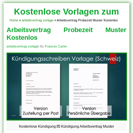
Kostenlose Vorlagen zum
Download!
Home
»
arbeitsvertrag vorlage
»
Arbeitsvertrag Probezeit Muster Kostenlos
Arbeitsvertrag Probezeit Muster
Kostenlos
arbeitsvertrag vorlage
| By
Frances Carter
Kostenlose Kündigung 💌 Kündigung Arbeitsvertrag Muster