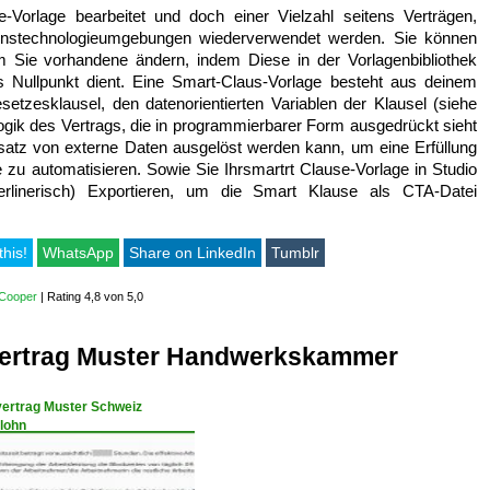
-Vorlage bearbeitet und doch einer Vielzahl seitens Verträgen,
nstechnologieumgebungen wiederverwendet werden. Sie können
m Sie vorhandene ändern, indem Diese in der Vorlagenbibliothek
ls Nullpunkt dient. Eine Smart-Claus-Vorlage besteht aus deinem
esetzesklausel, den datenorientierten Variablen der Klausel (siehe
gik des Vertrags, die in programmierbarer Form ausgedrückt sieht
insatz von externe Daten ausgelöst werden kann, um eine Erfüllung
e zu automatisieren. Sowie Sie Ihrsmartrt Clause-Vorlage in Studio
erlinerisch) Exportieren, um die Smart Klause als CTA-Datei
this!
WhatsApp
Share on LinkedIn
Tumblr
 Cooper
|
Rating 4,8 von 5,0
vertrag Muster Handwerkskammer
vertrag Muster Schweiz
lohn