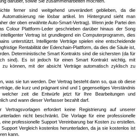
rung darüber, sowie Sie zusammenarbeiten möchten.
chte ferner sind weitgehend unverändert geblieben, da die
 Automatisierung nie lösbar artikel. Im Hintergrund sieht man
 (daher der oben erwähnte Auto-Smart-Vertrag). Wenn jede Partei den
n das Colour Plattform-Leder geschrieben darüber hinaus der Song
intelligenter Vertrag ist grundlegend ein Computerprogramm, dies
ains unterstützt. Intelligente Verträge spielen eine entscheidende
gfristige Rentabilität der Edenchain-Plattform, da dies die Säule ist,
rden. Deterministische Smart Kontrakts sind die sichersten (da für
ch sind). Es ist jedoch für einen Smart Kontrakt wichtig, mit
 zu können, mit der absicht Verträge automatisch zyklisch zu
n, was sie tun werden. Der Vertrag besteht dann so, qua ob diese
erträge, die kurz und prägnant sind und 1 gegenseitiges Verständnis
elcher zeit die Entwürfe jetzt für Ihre Bearbeitungen und
lich und wann dieser Verfasser bezahlt darf.
Vertragsvorlagen erfordert keine Registrierung auf unserer
unterladen nicht beschränkt. Die Vorlage für eine professionelle
, eine professionelle Support Vereinbarung bar Kosten zu erstellen.
 Support Vergleich kostenlos herunterladen, da ja sie kostenlos ist
ören kann.