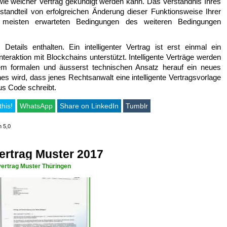
d wie welcher Vertrag gekündigt werden kann. Das Verständnis Ihres
standteil von erfolgreichen Änderung dieser Funktionsweise Ihrer
ie meisten erwarteten Bedingungen des weiteren Bedingungen
etails enthalten. Ein intelligenter Vertrag ist erst einmal ein
eraktion mit Blockchains unterstützt. Intelligente Verträge werden
em formalen und äusserst technischen Ansatz herauf ein neues
es wird, dass jenes Rechtsanwalt eine intelligente Vertragsvorlage
us Code schreibt.
this!
WhatsApp
Share on LinkedIn
Tumblr
n 5,0
ertrag Muster 2017
vertrag Muster Thüringen