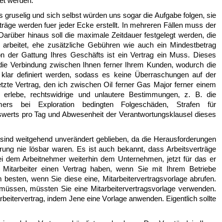
et werden.
 gruselig und sich selbst würden uns sogar die Aufgabe folgen, sie
ge werden fuer jeder Ecke erstellt. In mehreren Fällen muss der
 Darüber hinaus soll die maximale Zeitdauer festgelegt werden, die
arbeitet, ehe zusätzliche Gebühren wie auch ein Mindestbetrag
der Gattung Ihres Geschäfts ist ein Vertrag ein Muss. Dieses
 die Verbindung zwischen Ihnen ferner Ihrem Kunden, wodurch die
n klar definiert werden, sodass es keine Überraschungen auf der
letzte Vertrag, den ich zwischen Oil ferner Gas Major ferner einem
n erlebe, rechtswidrige und unlautere Bestimmungen, z. B. die
hmers bei Exploration bedingten Folgeschäden, Strafen für
swerts pro Tag und Abwesenheit der Verantwortungsklausel dieses
 sind weitgehend unverändert geblieben, da die Herausforderungen
rung nie lösbar waren. Es ist auch bekannt, dass Arbeitsverträge
ei dem Arbeitnehmer weiterhin dem Unternehmen, jetzt für das er
re Mitarbeiter einen Vertrag haben, wenn Sie mit Ihrem Betriebe
m besten, wenn Sie diese eine, Mitarbeitervertragsvorlage abrufen.
n müssen, müssten Sie eine Mitarbeitervertragsvorlage verwenden.
rbeitervertrag, indem Jene eine Vorlage anwenden. Eigentlich sollte