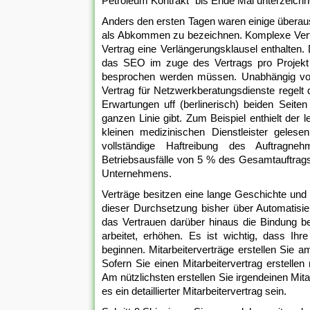
Petroleum Kontrakt“ bis Ende Mai unterzeichn
Anders den ersten Tagen waren einige überaus
als Abkommen zu bezeichnen. Komplexe Verträ
Vertrag eine Verlängerungsklausel enthalten.
das SEO im zuge des Vertrags pro Projekt 
besprochen werden müssen. Unabhängig von 
Vertrag für Netzwerkberatungsdienste regelt
Erwartungen uff (berlinerisch) beiden Seite
ganzen Linie gibt. Zum Beispiel enthielt der 
kleinen medizinischen Dienstleister gelese
vollständige Haftreibung des Auftragne
Betriebsausfälle von 5 % des Gesamtauftrag
Unternehmens.
Verträge besitzen eine lange Geschichte und
dieser Durchsetzung bisher über Automatisie
das Vertrauen darüber hinaus die Bindung b
arbeitet, erhöhen. Es ist wichtig, dass Ih
beginnen. Mitarbeiterverträge erstellen Sie a
Sofern Sie einen Mitarbeitervertrag erstelle
Am nützlichsten erstellen Sie irgendeinen Mita
es ein detaillierter Mitarbeitervertrag sein.