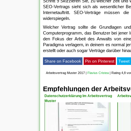
Schritt 9 Skizzieren Sie, zu welcher zeit un
SEO-Vertrags sieht sich als wesentlicher Be
Internetauftritt. SEO-Verträge müssen d
widerspiegeln.
Welcher Vertrag sollte die Grundlagen und D
Computerprogramm, das Benutzer bei jener Int
den Fokus der Arbeit des Anwalts von ein
Paradigma verlagern, in deinem es normal jen
erstellt oder auch sogar Verträge darüber hina
Share on Facebook
Pin on Pinterest
Tweet 
Arbeitsvertrag Muster 2017
|
Flavius Cristea
|
Rating 4,8 vo
Empfehlungen der Arbeitsv
Datenschutzerklärung Im Arbeitsvertrag
Arbeits
Muster