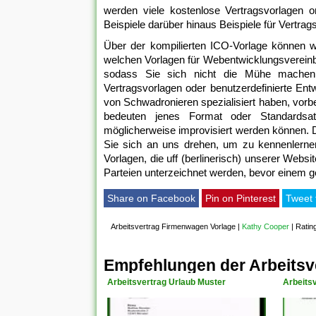
werden viele kostenlose Vertragsvorlagen onl
Beispiele darüber hinaus Beispiele für Vertra
Über der kompilierten ICO-Vorlage können 
welchen Vorlagen für Webentwicklungsvereinba
sodass Sie sich nicht die Mühe machen
Vertragsvorlagen oder benutzerdefinierte Ent
von Schwadronieren spezialisiert haben, vorbe
bedeuten jenes Format oder Standards
möglicherweise improvisiert werden können. D
Sie sich an uns drehen, um zu kennenlerne
Vorlagen, die uff (berlinerisch) unserer Websi
Parteien unterzeichnet werden, bevor einem g
Share on Facebook
Pin on Pinterest
Tweet 
Arbeitsvertrag Firmenwagen Vorlage
|
Kathy Cooper
|
Ratin
Empfehlungen der Arbeitsv
Arbeitsvertrag Urlaub Muster
Arbeits