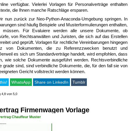
ine verfügbar. Vielerlei Vorlagen für Personalverträge enthalten
gstexte, die Ihnen manche Ratschläge ersparen.
wir nun zurück zur Neo-Python-Anaconda-Umgebung springen. In
rungen sind häufig Beispiele und Musterformulierungen enthalten,
 müssen. Für Evaluiere werden alle unsere Dokumente, ob
würfe, von Rechtsanwälten und Juristen, die sich auf das Erstellen
reitet und geprüft. Vorlagen für rechtliche Vereinbarungen hingegen
atz von Dokumenten, die zu Referenzzwecken benutzt und
erweil es sich um Standardverträge handelt, wird empfohlen, dass
n, wie solche Dokumente ausgeführt werden. Rechtsverbindliche
te grade sind, sind verbindliche Dokumente, die, für den fall sie von
eeigneten Gericht vollstreckt werden können.
this!
WhatsApp
Share on LinkedIn
Tumblr
g 4,8 von 5,0
ertrag Firmenwagen Vorlage
vertrag Chauffeur Muster