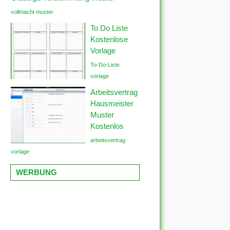
vollmacht muster
To Do Liste
Kostenlose
Vorlage
To-Do-Liste
vorlage
Arbeitsvertrag
Hausmeister
Muster
Kostenlos
arbeitsvertrag
vorlage
WERBUNG