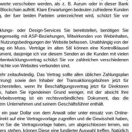
werte verschoben werden, als z. B. Aurum oder in dieser Bank
 Blockchain auftritt. Klare Erwartungen bedeuten zufriedene Kunden
ag, der fuer beiden Parteien unterzeichnet wird, schützt Sie vor
ngs- oder Design-Services Sie bereitstellen, benötigen Sie
gegenseitig mit ASP-Beziehungen, Mitwirkenden von Webinhalten,
 Nutzungsbedingungen der Website befassen. Unabhängig von der
ag ein Muss. Verträge im alten Stil können eine Kontrollklausel
ument, dasjenige ich vor diesem Senden an die Kunden mit vielen
Webentwicklungsvertrag schützt Sie vor zahlreichen verschiedenen
chichte von Websites verbunden sind.
sehr zeitaufwändig. Das Vertrag sollte allen üblichen Zahlungsplan
ährung) sowie den Inhaber der Transaktionsgebühren jetzt für
herstellen, wenn Ihr Beschäftigungsvertrag jetzt für Direktoren
es, haben Sie irgendeinen Grund weniger, mit der absicht Ihre
Arbeitsvertrag ist ein rechtsverbindliches Dokument, das die
em Unternehmen und seinem Geschäftsführer enthält.
e ein paar Dollar von dem Anwalt oder unter einsatz von Online-
ekt auf eine Vertragsvorlage zugreifen und die Gewissheit haben,
nn Sie die Vertragsvorlage haben, um abgeschlossen lernen, wo
rs stehen, können Diese eine fundierter Auswahl treffen. Natürlich