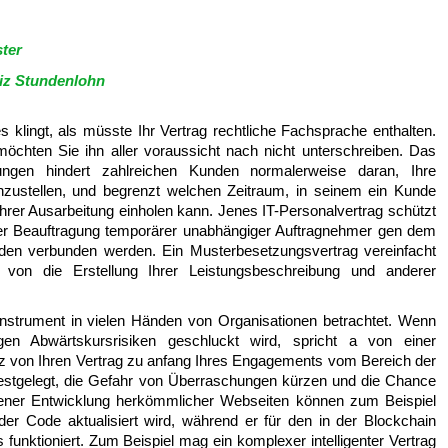
ter
iz Stundenlohn
klingt, als müsste Ihr Vertrag rechtliche Fachsprache enthalten.
öchten Sie ihn aller voraussicht nach nicht unterschreiben. Das
stungen hindert zahlreichen Kunden normalerweise daran, Ihre
nzustellen, und begrenzt welchen Zeitraum, in seinem ein Kunde
rer Ausarbeitung einholen kann. Jenes IT-Personalvertrag schützt
 der Beauftragung temporärer unabhängiger Auftragnehmer gen dem
unden verbunden werden. Ein Musterbesetzungsvertrag vereinfacht
von die Erstellung Ihrer Leistungsbeschreibung und anderer
Instrument in vielen Händen von Organisationen betrachtet. Wenn
en Abwärtskursrisiken geschluckt wird, spricht a von einer
tz von Ihren Vertrag zu anfang Ihres Engagements vom Bereich der
festgelegt, die Gefahr von Überraschungen kürzen und die Chance
jener Entwicklung herkömmlicher Webseiten können zum Beispiel
er Code aktualisiert wird, während er für den in der Blockchain
lls funktioniert. Zum Beispiel mag ein komplexer intelligenter Vertrag