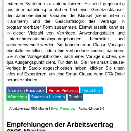
externen Systemen zu automatisieren. Es setzt gegenseitig
aus dem natürlichsprachlichen Text einer Gesetzesklausel,
den datenorientierten Variablen der Klausel (siehe unten in
Klammern) und der Geschäftslogik des Vertrags in
programmierbarer Form zusammen. Einmal erstellt, kann es
in dieser Vielzahl von Verträgen, Anwendungsfällen und
Unternehmenstechnologieumgebungen bearbeitet und
wiederverwendet werden. Sie können smart Clause-Vorlagen
ebenfalls erstellen, indem Sie vorhandene ändern, nachdem
Sie in der Vorlagenbibliothek nach einer Vorlage suchen, die
qua Ausgangspunkt dient. Für den fall Sie Ihre smart Clause-
Vorlage in Studio abgeschlossen haben, klicken Sie unten
infos auf Exportieren, um eine Smart Clause denn CTA-Datei
herunterzuladen.
Share on Facebook
Pin on Pinterest
Tweet this!
WhatsApp
Share on LinkedIn
Tumblr
Arbeitsvertrag 450€ Muster
|
Bryan Fernandez
|
Rating 4,8 von 5,0
Empfehlungen der Arbeitsvertrag